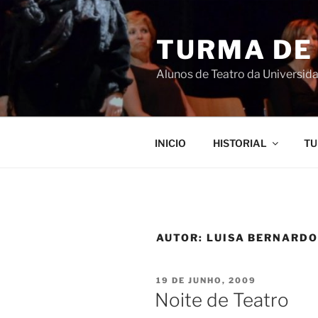
Saltar
para
TURMA DE
o
conteúdo
Alunos de Teatro da Universida
INICIO
HISTORIAL
TU
AUTOR:
LUISA BERNARD
PUBLICADO
19 DE JUNHO, 2009
EM
Noite de Teatro