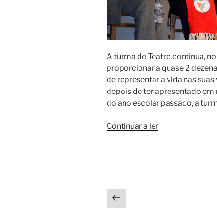
A turma de Teatro continua, no 
proporcionar a quase 2 dezenas
de representar a vida nas suas 
depois de ter apresentado em 
do ano escolar passado, a tur
“A
Continuar a ler
turma
de
Teatro
da
Unisseixal”
Paginação
Página
anterior
dos