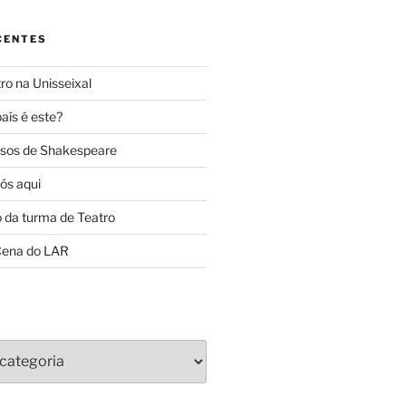
CENTES
ro na Unisseixal
aís é este?
sos de Shakespeare
ós aqui
o da turma de Teatro
ena do LAR