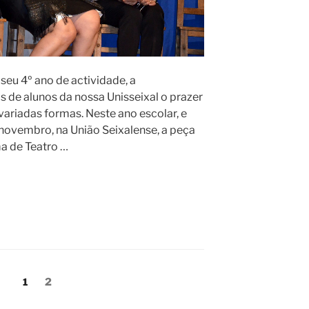
seu 4º ano de actividade, a
 de alunos da nossa Unisseixal o prazer
variadas formas. Neste ano escolar, e
novembro, na União Seixalense, a peça
ma de Teatro …
Página
Página
1
2