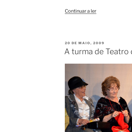
“Noite
Continuar a ler
de
Teatro”
PUBLICADO
20 DE MAIO, 2009
EM
A turma de Teatro 